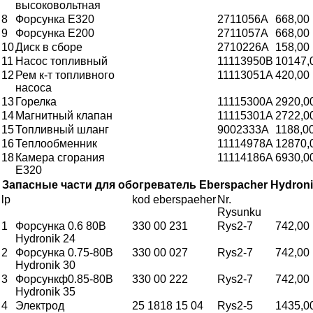
высоковольтная
8
Форсунка Е320
2711056A
668,00
9
Форсунка Е200
2711057A
668,00
10
Диск в сборе
2710226A
158,00
11
Насос топливный
11113950B
10147,
12
Рем к-т топливного
11113051A
420,00
насоса
13
Горелка
11115300A
2920,0
14
Магнитный клапан
11115301A
2722,0
15
Топливный шланг
9002333A
1188,0
16
Теплообменник
11114978А
12870,
18
Камера сгорания
11114186A
6930,0
Е320
Запасные части для обогреватель Eberspacher Hydronik
lp
kod eberspaeher
Nr.
Rysunku
1
Форсунка 0.6 80B
330 00 231
Rys2-7
742,00
Hydronik 24
2
Форсунка 0.75-80B
330 00 027
Rys2-7
742,00
Hydronik 30
3
Форсункф0.85-80B
330 00 222
Rys2-7
742,00
Hydronik 35
4
Электрод
25 1818 15 04
Rys2-5
1435,0