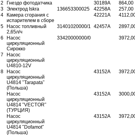
2
Гнездо фотодатчика
30189А
864,00
3
Электрод Iskra
136653300025
42258A
257,00
4
Камера сгорания с
42221A
4112,0
испарителем в сборе
5
Насос топливный
31401020000/1
42457A
2897,0
2,65л/ч
6
Насос
33420000000/0
3972,0
циркуляционный
Сирокко
7
Насос
циркуляционный
U4810-12V
8
Насос
43152A
3972,0
циркуляционный
U4814 "Tarapata"
(Польша)
Насос
43152A
3000,0
циркуляционный
U4814 "VECTOR"
(ТУРЦИЯ)
Насос
43152A
3972,0
циркуляционный
U4814 "Dofamot"
(Польша)