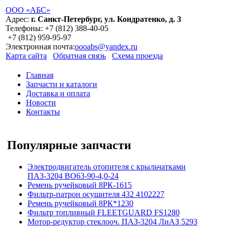
ООО «АБС»
Адрес:
г. Санкт-Петербург, ул. Кондратенко, д. 3
Телефоны:
+7 (812)
388-40-05
+7 (812)
959-95-97
Электронная почта:
oooabs@yandex.ru
Карта сайта
Обратная связь
Схема проезда
Главная
Запчасти и каталоги
Доставка и оплата
Новости
Контакты
Популярные запчасти
Электродвигатель отопителя с крыльчатками
ПАЗ-3204 ВО63-90-4,0-24
Ремень ручейковый 8РК-1615
Фильтр-патрон осушителя 432 4102227
Ремень ручейковый 8РК*1230
Фильтр топливный FLEETGUARD FS1280
Мотор-редуктор стеклооч. ПАЗ-3204 ЛиАЗ 5293