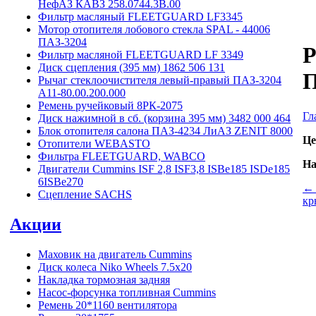
НефАЗ КАВЗ 258.0744.3B.00
Фильтр масляный FLEETGUARD LF3345
Мотор отопителя лобового стекла SPAL - 44006
ПАЗ-3204
Р
Фильтр масляной FLEETGUARD LF 3349
Диск сцепления (395 мм) 1862 506 131
П
Рычаг стеклоочистителя левый-правый ПАЗ-3204
А11-80.00.200.000
Ремень ручейковый 8РК-2075
Гл
Диск нажимной в сб. (корзина 395 мм) 3482 000 464
Блок отопителя салона ПАЗ-4234 ЛиАЗ ZENIT 8000
Це
Отопители WEBASTO
Фильтра FLEETGUARD, WABCO
На
Двигатели Cummins ISF 2,8 ISF3,8 ISBe185 ISDe185
6ISBe270
← 
Сцепление SACHS
кр
Акции
Маховик на двигатель Cummins
Диск колеса Niko Wheels 7.5x20
Накладка тормозная задняя
Насос-форсунка топливная Cummins
Ремень 20*1160 вентилятора