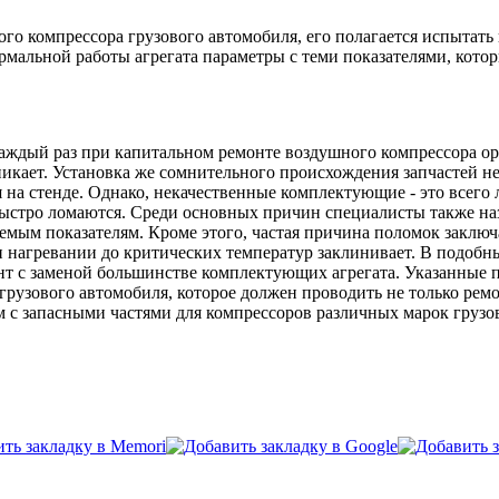
го компрессора грузового автомобиля, его полагается испытать 
ормальной работы агрегата параметры с теми показателями, кото
 каждый раз при капитальном ремонте воздушного компрессора 
озникает. Установка же сомнительного происхождения запчастей 
я на стенде. Однако, некачественные комплектующие - это всего
ыстро ломаются. Среди основных причин специалисты также наз
буемым показателям. Кроме этого, частая причина поломок заклю
 нагревании до критических температур заклинивает. В подобн
 с заменой большинстве комплектующих агрегата. Указанные п
рузового автомобиля, которое должен проводить не только ремо
ем с запасными частями для компрессоров различных марок груз