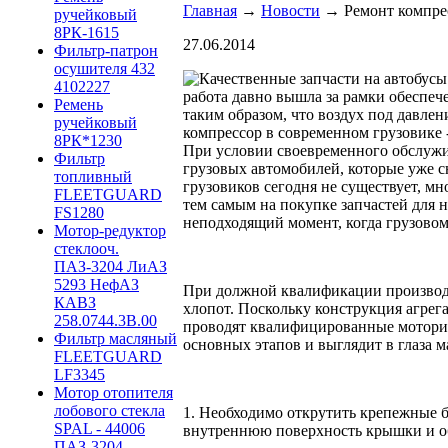
Главная
→
Новости
→ Ремонт компрес
ручейковый
8РК-1615
27.06.2014
Фильтр-патрон
осушителя 432
4102227
работа давно вышла за рамки обеспеч
Ремень
таким образом, что воздух под давл
ручейковый
компрессор в современном грузовике 
8РК*1230
При условии своевременного обслужива
Фильтр
грузовых автомобилей, которые уже 
топливный
грузовиков сегодня не существует, м
FLEETGUARD
тем самым на покупке запчастей для 
FS1280
неподходящий момент, когда грузовом
Мотор-редуктор
стеклооч.
ПАЗ-3204 ЛиАЗ
5293 НефАЗ
При должной квалификации производи
КАВЗ
хлопот. Поскольку конструкция агрег
258.0744.3B.00
проводят квалифицированные моторис
Фильтр масляный
основных этапов и выглядит в глаза 
FLEETGUARD
LF3345
Мотор отопителя
лобового стекла
1. Необходимо открутить крепежные б
SPAL - 44006
внутреннюю поверхность крышки и обр
ПАЗ-3204