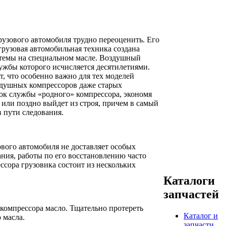
рузового автомобиля трудно переоценить. Его
рузовая автомобильная техника создана
стемы на специальном масле. Воздушный
лужбы которого исчисляется десятилетиями.
т, что особенно важно для тех моделей
здушных компрессоров даже старых
рок службы «родного» компрессора, экономя
или поздно выйдет из строя, причем в самый
 пути следования.
вого автомобиля не доставляет особых
ания, работы по его восстановлению часто
сора грузовика состоит из нескольких
Каталоги
запчастей
компрессора масло. Тщательно протереть
Каталог и
 масла.
запчасти