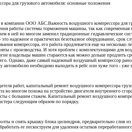
сора для грузового автомобиля: основные положения
Важность воздушного компрессора для г
ения работы системы торможения машины, так как современная г
ением в ней во многом заменил традиционные гидравлические си
- это надежное и практически безотказное оборудование, срок с
ния компрессора, его работа продлевается еще на несколько ле
сняты с производства. И хотя проблем с комплектующими для во
ногие владельцы машин стараются как можно дольше продлить с
него. Однако, даже самый надежный воздушный компрессор рано 
у автомобилю необходимо выходить в рейс или хуже того - уже в
теля работ, капитальный ремонт воздушного компрессора грузо
ата во многом похожа на устройство двигателя внутреннего сгор
ты с большим стажем. Капитальный ремонт воздушного компрес
мастера следующим образом по порядку.
олты и снять крышку блока цилиндров, предварительно слив из 
аботать ее пескоструем для удаления остатков переработанного