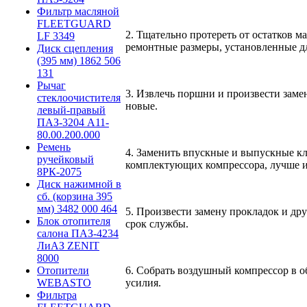
Фильтр масляной
FLEETGUARD
2. Тщательно протереть от остатков 
LF 3349
ремонтные размеры, установленные д
Диск сцепления
(395 мм) 1862 506
131
Рычаг
3. Извлечь поршни и произвести заме
стеклоочистителя
новые.
левый-правый
ПАЗ-3204 А11-
80.00.200.000
Ремень
4. Заменить впускные и выпускные к
ручейковый
комплектующих компрессора, лучше и
8РК-2075
Диск нажимной в
сб. (корзина 395
мм) 3482 000 464
5. Произвести замену прокладок и др
Блок отопителя
срок службы.
салона ПАЗ-4234
ЛиАЗ ZENIT
8000
Отопители
6. Собрать воздушный компрессор в о
WEBASTO
усилия.
Фильтра