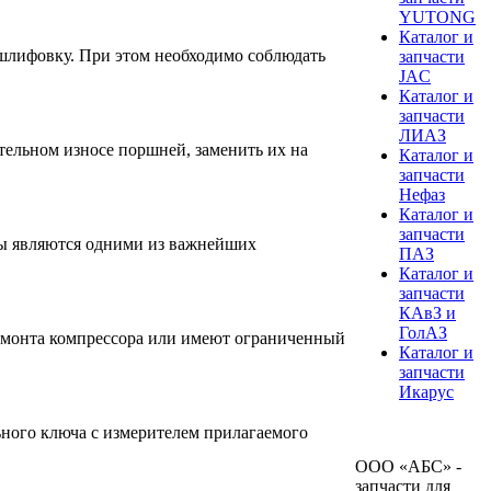
YUTONG
Каталог и
 шлифовку. При этом необходимо соблюдать
запчасти
JAC
Каталог и
запчасти
ЛИАЗ
тельном износе поршней, заменить их на
Каталог и
запчасти
Нефаз
Каталог и
запчасти
ны являются одними из важнейших
ПАЗ
Каталог и
запчасти
КАвЗ и
ГолАЗ
ремонта компрессора или имеют ограниченный
Каталог и
запчасти
Икарус
ьного ключа с измерителем прилагаемого
ООО «АБС» -
запчасти для