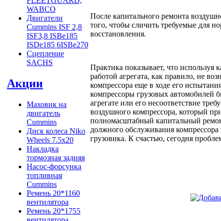
FLEETGUARD,
WABCO
После капитального ремонта воздушно
Двигатели
того, чтобы сличить требуемые для н
Cummins ISF 2,8
восстановления.
ISF3,8 ISBe185
ISDe185 6ISBe270
Сцепление
SACHS
Практика показывает, что используя
работой агрегата, как правило, не в
Акции
компрессора еще в ходе его испытани
компрессоры грузовых автомобилей б
агрегате или его несоответствие тре
Маховик на
воздушного компрессора, который при
двигатель
полномасштабный капитальный ремонт
Cummins
должного обслуживания компрессора г
Диск колеса Niko
грузовика. К счастью, сегодня пробл
Wheels 7.5x20
Накладка
тормозная задняя
Насос-форсунка
топливная
Cummins
Ремень 20*1160
вентилятора
Ремень 20*1755
вентилятора