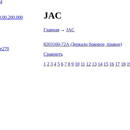
04
JAC
.00.200.000
Главная
→
JAC
8203160-72А (Зеркало боковое, правое)
Be270
Сравнить
1
2
3
4
5
6
7
8
9
10
11
12
13
14
15
16
17
18
1