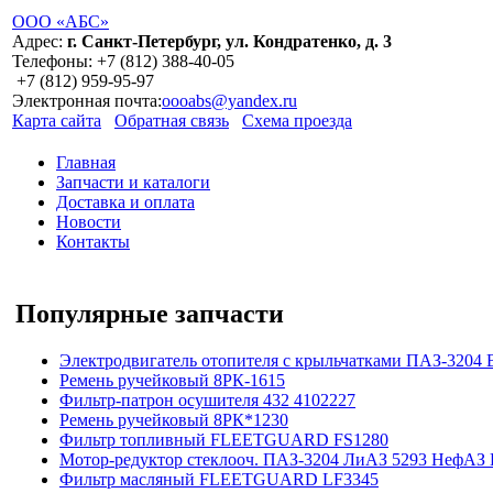
ООО «АБС»
Адрес:
г. Санкт-Петербург, ул. Кондратенко, д. 3
Телефоны:
+7 (812)
388-40-05
+7 (812)
959-95-97
Электронная почта:
oooabs@yandex.ru
Карта сайта
Обратная связь
Схема проезда
Главная
Запчасти и каталоги
Доставка и оплата
Новости
Контакты
Популярные запчасти
Электродвигатель отопителя с крыльчатками ПАЗ-3204 
Ремень ручейковый 8РК-1615
Фильтр-патрон осушителя 432 4102227
Ремень ручейковый 8РК*1230
Фильтр топливный FLEETGUARD FS1280
Мотор-редуктор стеклооч. ПАЗ-3204 ЛиАЗ 5293 НефАЗ 
Фильтр масляный FLEETGUARD LF3345