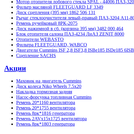
Мотор отопителя лобового стекла SPAL - 44006 ПАЗ-32
Фильтр масляной FLEETGUARD LF 3349
Диск сцепления (395 мм) 1862 506 131
Рычаг стеклоочистителя левый-правый ПАЗ-3204 А11-80
Ремень ручейковый 8РК-2075
Диск нажимной в сб. (корзина 395 мм) 3482 000 464
Блок отопителя салона ПАЗ-4234 ЛиАЗ ZENIT 8000
Отопители WEBASTO
Фильтра FLEETGUARD, WABCO
Двигатели Cummins ISF 2,8 ISF3,8 ISBe185 ISDe185 6IS
Сцепление SACHS
Акции
Маховик на двигатель Cummins
Диск колеса Niko Wheels 7.5x20
Накладка тормозная задняя
Насос-форсунка топливная Cummins
Ремень 20*1160 вентилятора
Ремень 20*1755 вентилятора
Ремень 8рк*1816 генератора
Ремень 2AVx15x1725 вентилятора
Ремень 8рк*1803 генератора