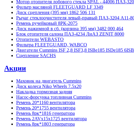
Мотор отопителя лобового стекла SPAL - 44006 ПАЗ-32
Фильтр масляной FLEETGUARD LF 3349
Диск сцепления (395 мм) 1862 506 131
Рычаг стеклоочистителя левый-правый ПАЗ-3204 А11-80
Ремень ручейковый 8РК-2075
Диск нажимной в сб. (корзина 395 мм) 3482 000 464
Блок отопителя салона ПАЗ-4234 ЛиАЗ ZENIT 8000
Отопители WEBASTO
Фильтра FLEETGUARD, WABCO
Двигатели Cummins ISF 2,8 ISF3,8 ISBe185 ISDe185 6IS
Сцепление SACHS
Акции
Маховик на двигатель Cummins
Диск колеса Niko Wheels 7.5x20
Накладка тормозная задняя
Насос-форсунка топливная Cummins
Ремень 20*1160 вентилятора
Ремень 20*1755 вентилятора
Ремень 8рк*1816 генератора
Ремень 2AVx15x1725 вентилятора
Ремень 8рк*1803 генератора