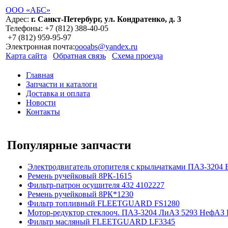
ООО «АБС»
Адрес:
г. Санкт-Петербург, ул. Кондратенко, д. 3
Телефоны:
+7 (812)
388-40-05
+7 (812)
959-95-97
Электронная почта:
oooabs@yandex.ru
Карта сайта
Обратная связь
Схема проезда
Главная
Запчасти и каталоги
Доставка и оплата
Новости
Контакты
Популярные запчасти
Электродвигатель отопителя с крыльчатками ПАЗ-3204 
Ремень ручейковый 8РК-1615
Фильтр-патрон осушителя 432 4102227
Ремень ручейковый 8РК*1230
Фильтр топливный FLEETGUARD FS1280
Мотор-редуктор стеклооч. ПАЗ-3204 ЛиАЗ 5293 НефАЗ 
Фильтр масляный FLEETGUARD LF3345