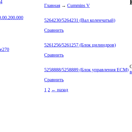
04
Главная
→
Cummins V
.00.200.000
5264230/5264231 (Вал коленчатый)
Сравнить
5261256/5261257 (Блок цилиндров)
Be270
Сравнить
О
5258888/5258889 (Блок управления ЕСМ)
в
Сравнить
1
2
← назад