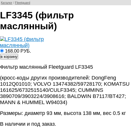
Каталог
/
Fleetguard
LF3345 (фильтр
маслянный)
168.00 РУБ.
Фильтр маслянный Fleetguard LF3345
(кросс-коды других производителей: DongFeng
1012Q01010; VOLVO 13474382/59728170; KOMATSU
161625/6732515140/CULF3345; CUMMINS
3890709/3903224/3908616; BALDWIN B7117/BT427;
MANN & HUMMEL W94034)
Размеры: диаметр 93 мм, высота 138 мм, вес 0.5 кг
В наличии и под заказ.