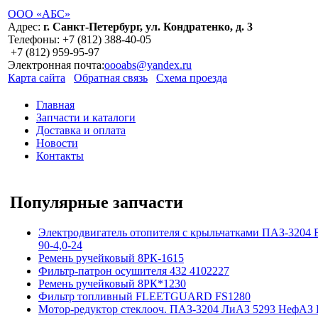
ООО «АБС»
Адрес:
г. Санкт-Петербург, ул. Кондратенко, д. 3
Телефоны:
+7 (812)
388-40-05
+7 (812)
959-95-97
Электронная почта:
oooabs@yandex.ru
Карта сайта
Обратная связь
Схема проезда
Главная
Запчасти и каталоги
Доставка и оплата
Новости
Контакты
Популярные запчасти
Электродвигатель отопителя с крыльчатками ПАЗ-3204 
90-4,0-24
Ремень ручейковый 8РК-1615
Фильтр-патрон осушителя 432 4102227
Ремень ручейковый 8РК*1230
Фильтр топливный FLEETGUARD FS1280
Мотор-редуктор стеклооч. ПАЗ-3204 ЛиАЗ 5293 НефАЗ