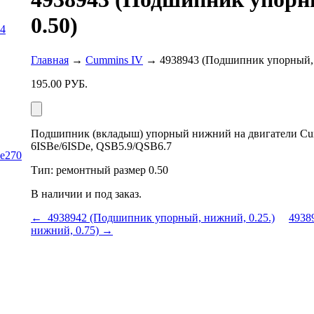
0.50)
04
Главная
→
Cummins IV
→ 4938943 (Подшипник упорный, 
195.00
РУБ.
Подшипник (вкладыш) упорный нижний на двигатели Cum
6ISBe/6ISDe, QSB5.9/QSB6.7
Be270
Тип: ремонтный размер 0.50
В наличии и под заказ.
← 4938942 (Подшипник упорный, нижний, 0.25.)
4938
нижний, 0.75) →