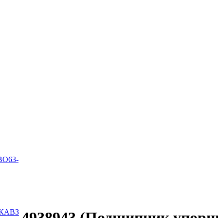
ВО63-
 КАВЗ
4938943 (Подшипник упорн