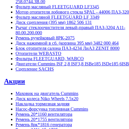
258.0744.3B.00
Фильтр масляный FLEETGUARD LF3345
Мотор отопителя лобового стекла SPAL - 44006 ПАЗ-32
Фильтр масляной FLEETGUARD LF 3349
Диск сцепления (395 мм) 1862 506 131
Рычаг стеклоочистителя левый-правый ПАЗ-3204 А11-
80.00.200.000
Ремень ручейковый 8РК-2075
Диск нажимной в сб. (корзина 395 мм) 3482 000 464
Блок отопителя салона ПАЗ-4234 ЛиАЗ ZENIT 8000
Отопители WEBASTO
Фильтра FLEETGUARD, WABCO
Двигатели Cummins ISF 2,8 ISF3,8 ISBe185 ISDe185 6IS
Сцепление SACHS
Акции
Маховик на двигатель Cummins
Диск колеса Niko Wheels 7.5x20
Накладка тормозная задняя
Насос-форсунка топливная Cummins
Ремень 20*1160 вентилятора
Ремень 20*1755 вентилятора
Ремень 8рк*1816 генератора