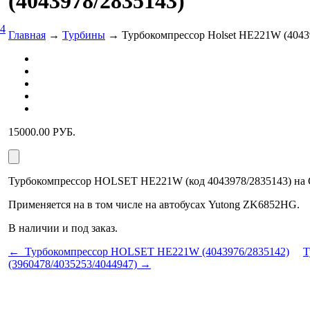
(4043978/2835143)
04
Главная
→
Турбины
→ Турбокомпрессор Holset HE221W (4043
15000.00
РУБ.
Турбокомпрессор HOLSET HE221W (код 4043978/2835143) на C
Применяется на в том числе на автобусах Yutong ZK6852HG.
В наличии и под заказ.
← Турбокомпрессор HOLSET HE221W (4043976/2835142)
Т
(3960478/4035253/4044947) →