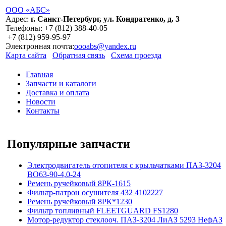
ООО «АБС»
Адрес:
г. Санкт-Петербург, ул. Кондратенко, д. 3
Телефоны:
+7 (812)
388-40-05
+7 (812)
959-95-97
Электронная почта:
oooabs@yandex.ru
Карта сайта
Обратная связь
Схема проезда
Главная
Запчасти и каталоги
Доставка и оплата
Новости
Контакты
Популярные запчасти
Электродвигатель отопителя с крыльчатками ПАЗ-3204
ВО63-90-4,0-24
Ремень ручейковый 8РК-1615
Фильтр-патрон осушителя 432 4102227
Ремень ручейковый 8РК*1230
Фильтр топливный FLEETGUARD FS1280
Мотор-редуктор стеклооч. ПАЗ-3204 ЛиАЗ 5293 НефАЗ