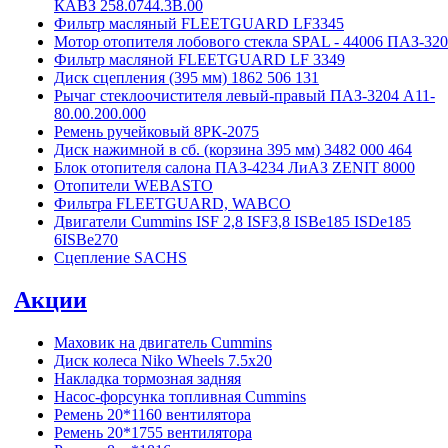
КАВЗ 258.0744.3B.00
Фильтр масляный FLEETGUARD LF3345
Мотор отопителя лобового стекла SPAL - 44006 ПАЗ-32
Фильтр масляной FLEETGUARD LF 3349
Диск сцепления (395 мм) 1862 506 131
Рычаг стеклоочистителя левый-правый ПАЗ-3204 А11-
80.00.200.000
Ремень ручейковый 8РК-2075
Диск нажимной в сб. (корзина 395 мм) 3482 000 464
Блок отопителя салона ПАЗ-4234 ЛиАЗ ZENIT 8000
Отопители WEBASTO
Фильтра FLEETGUARD, WABCO
Двигатели Cummins ISF 2,8 ISF3,8 ISBe185 ISDe185
6ISBe270
Сцепление SACHS
Акции
Маховик на двигатель Cummins
Диск колеса Niko Wheels 7.5x20
Накладка тормозная задняя
Насос-форсунка топливная Cummins
Ремень 20*1160 вентилятора
Ремень 20*1755 вентилятора