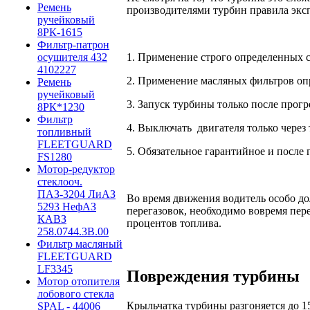
Ремень
производителями турбин правила эк
ручейковый
8РК-1615
Фильтр-патрон
осушителя 432
1. Применение строго определенных с
4102227
2. Применение масляных фильтров оп
Ремень
ручейковый
3. Запуск турбины только после прогр
8РК*1230
Фильтр
4. Выключать двигателя только через
топливный
FLEETGUARD
5. Обязательное гарантийное и посл
FS1280
Мотор-редуктор
стеклооч.
ПАЗ-3204 ЛиАЗ
Во время движения водитель особо до
5293 НефАЗ
перегазовок, необходимо вовремя пер
КАВЗ
процентов топлива.
258.0744.3B.00
Фильтр масляный
FLEETGUARD
LF3345
Повреждения турбины
Мотор отопителя
лобового стекла
Крыльчатка турбины разгоняется до 1
SPAL - 44006