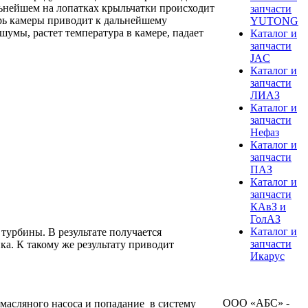
льнейшем на лопатках крыльчатки происходит
запчасти
трь камеры приводит к дальнейшему
YUTONG
шумы, растет температура в камере, падает
Каталог и
запчасти
JAC
Каталог и
запчасти
ЛИАЗ
Каталог и
запчасти
Нефаз
Каталог и
запчасти
ПАЗ
Каталог и
запчасти
КАвЗ и
ГолАЗ
Каталог и
турбины. В результате получается
запчасти
ка. К такому же результату приводит
Икарус
ООО «АБС» -
 масляного насоса и попадание в систему