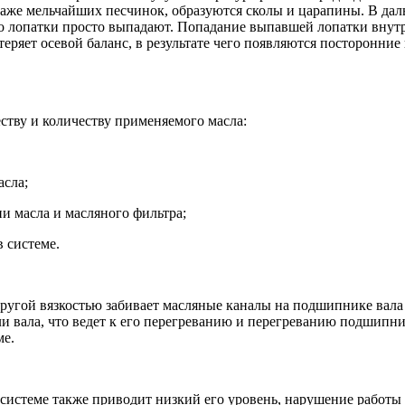
даже мельчайших песчинок, образуются сколы и царапины. В да
сто лопатки просто выпадают. Попадание выпавшей лопатки вну
ряет осевой баланс, в результате чего появляются посторонние 
еству и количеству применяемого масла:
асла;
и масла и масляного фильтра;
 системе.
ругой вязкостью забивает масляные каналы на подшипнике вала 
ли вала, что ведет к его перегреванию и перегреванию подшипни
ме.
 системе также приводит низкий его уровень, нарушение работы