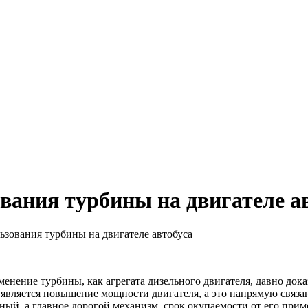
вания турбины на двигателе а
зования турбины на двигателе автобуса
енение турбины, как агрегата дизельного двигателя, давно док
 является повышение мощности двигателя, а это напрямую связа
ожный, а главное дорогой механизм, срок окупаемости от его пр