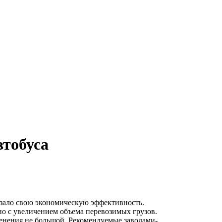
втобуса
азало свою экономическую эффективность.
но с увеличением объема перевозимых грузов.
именения не большой. Рекомендуемые заводами-