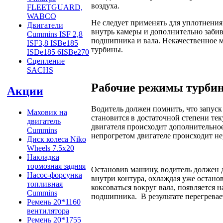
воздуха.
FLEETGUARD,
WABCO
Не следует применять для уплотнени
Двигатели
внутрь камеры и дополнительно забив
Cummins ISF 2,8
подшипника и вала. Некачественное м
ISF3,8 ISBe185
турбины.
ISDe185 6ISBe270
Сцепление
SACHS
Рабочие режимы турби
Акции
Водитель должен помнить, что запуск
Маховик на
становится в достаточной степени т
двигатель
двигателя происходит дополнительное
Cummins
непрогретом двигателе происходит не
Диск колеса Niko
Wheels 7.5x20
Накладка
тормозная задняя
Остановив машину, водитель должен д
Насос-форсунка
внутри контура, охлаждая уже остано
топливная
коксоваться вокруг вала, появляется
Cummins
подшипника. В результате перегревае
Ремень 20*1160
вентилятора
Ремень 20*1755