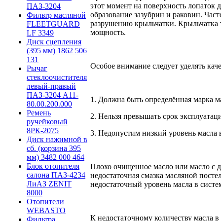
этот момент на поверхность лопаток 
ПАЗ-3204
образование зазубрин и раковин. Ча
Фильтр масляной
разрушению крыльчатки. Крыльчатка те
FLEETGUARD
мощность.
LF 3349
Диск сцепления
(395 мм) 1862 506
131
Особое внимание следует уделять кач
Рычаг
стеклоочистителя
левый-правый
ПАЗ-3204 А11-
1. Должна быть определённая марка м
80.00.200.000
Ремень
2. Нельзя превышать срок эксплуатаци
ручейковый
8РК-2075
3. Недопустим низкий уровень масла в
Диск нажимной в
сб. (корзина 395
мм) 3482 000 464
Блок отопителя
Плохо очищенное масло или масло с д
салона ПАЗ-4234
недостаточная смазка масляной посте
ЛиАЗ ZENIT
недостаточный уровень масла в систе
8000
Отопители
WEBASTO
К недостаточному количеству масла в
Фильтра