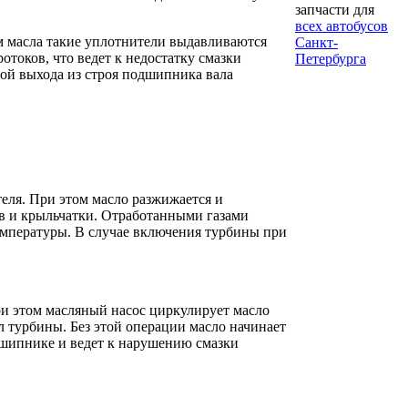
запчасти для
всех автобусов
м масла такие уплотнители выдавливаются
Санкт-
токов, что ведет к недостатку смазки
Петербурга
ой выхода из строя подшипника вала
еля. При этом масло разжижается и
в и крыльчатки. Отработанными газами
емпературы. В случае включения турбины при
ри этом масляный насос циркулирует масло
л турбины. Без этой операции масло начинает
одшипнике и ведет к нарушению смазки