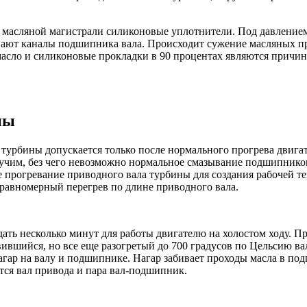
я масляной магистрали силиконовые уплотнители. Под давление
ают каналы подшипника вала. Происходит сужение масляных про
асло и силиконовые прокладки в 90 процентах являются причин
ны
 турбины допускается только после нормального прогрева двигат
екучим, без чего невозможно нормальное смазывание подшипнико
 прогревание приводного вала турбины для создания рабочей т
равномерный перегрев по длине приводного вала.
ать несколько минут для работы двигателю на холостом ходу. П
вившийся, но все еще разогретый до 700 градусов по Цельсию ва
 нагар на валу и подшипнике. Нагар забивает проходы масла в п
тся вал привода и пара вал-подшипник.