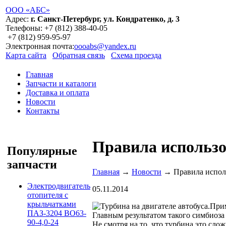
ООО «АБС»
Адрес:
г. Санкт-Петербург, ул. Кондратенко, д. 3
Телефоны:
+7 (812)
388-40-05
+7 (812)
959-95-97
Электронная почта:
oooabs@yandex.ru
Карта сайта
Обратная связь
Схема проезда
Главная
Запчасти и каталоги
Доставка и оплата
Новости
Контакты
Правила использо
Популярные
запчасти
Главная
→
Новости
→ Правила исполь
Электродвигатель
05.11.2014
отопителя с
крыльчатками
Прим
ПАЗ-3204 ВО63-
Главным результатом такого симбиоза
90-4,0-24
Не смотря на то, что турбина это сл