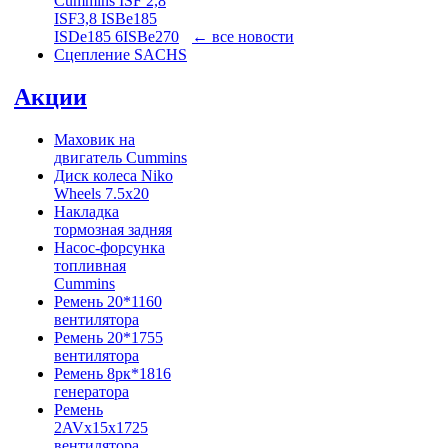
Cummins ISF 2,8
ISF3,8 ISBe185
ISDe185 6ISBe270
← все новости
Сцепление SACHS
Акции
Маховик на
двигатель Cummins
Диск колеса Niko
Wheels 7.5x20
Накладка
тормозная задняя
Насос-форсунка
топливная
Cummins
Ремень 20*1160
вентилятора
Ремень 20*1755
вентилятора
Ремень 8рк*1816
генератора
Ремень
2AVx15x1725
вентилятора