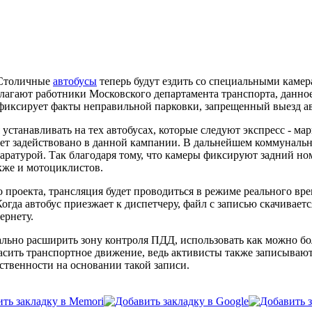
Столичные
автобусы
теперь будут ездить со специальными камер
лагают работники Московского департамента транспорта, данно
 фиксирует факты неправильной парковки, запрещенный выезд а
устанавливать на тех автобусах, которые следуют экспресс - м
дет задействовано в данной кампании. В дальнейшем коммуналь
аратурой. Так благодаря тому, что камеры фиксируют задний но
кже и мотоциклистов.
 проекта, трансляция будет проводиться в режиме реального вр
гда автобус приезжает к диспетчеру, файл с записью скачивается
ернету.
ьно расширить зону контроля ПДД, использовать как можно боль
сить транспортное движение, ведь активисты также записывают
тственности на основании такой записи.