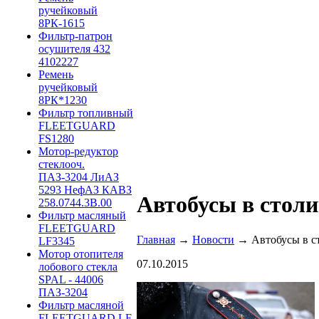
ручейковый
8РК-1615
Фильтр-патрон
осушителя 432
4102227
Ремень
ручейковый
8РК*1230
Фильтр топливный
FLEETGUARD
FS1280
Мотор-редуктор
стеклооч.
ПАЗ-3204 ЛиАЗ
5293 НефАЗ КАВЗ
Автобусы в столи
258.0744.3B.00
Фильтр масляный
FLEETGUARD
Главная
→
Новости
→ Автобусы в ст
LF3345
Мотор отопителя
07.10.2015
лобового стекла
SPAL - 44006
ПАЗ-3204
Фильтр масляной
FLEETGUARD LF